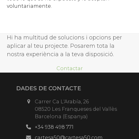
voluntariamente.
Hi ha multitud de solucions i opcions per
aplicar al teu projecte. Posarem tota la
nostra experiència a la teva disposició.
Contactar
DADES DE CONTACTE
Carrer Ca L'Arabía, 26
08520 Les Franqueses del Vallès
Barcelona (Espanya)
+34 938 498 771
cartesa50@cartesa50.com